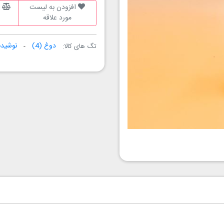
افزودن به لیست
ا
مورد علاقه
دوغ
(4)
نوشید
تگ های کالا: