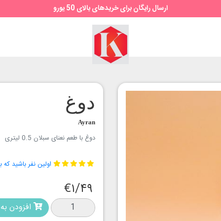
ارسال رایگان برای خریدهای بالای 50 یورو
سوپر
مارکت
کیمیا
دوغ
Ayran
دوغ با طعم نعنای سبلان 0.5 لیتری
اولین نفر باشید که ب
€۱/۴۹
افزودن به 