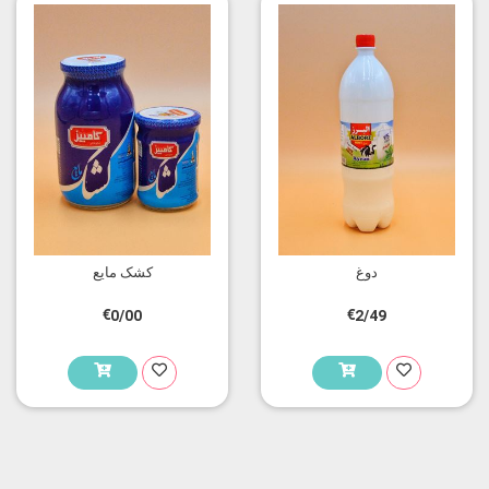
دوغ
کشک مایع
€0/00
€2/49