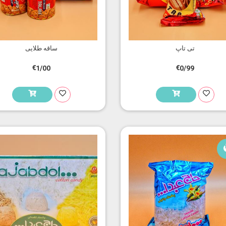
تی تاپ
ساقه طلایی
€1/00
€0/99