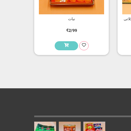
لاتی
نبات
€2/99