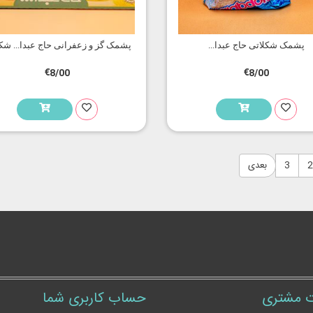
پشمک شکلاتی حاج عبدا...
پشمک گز و زعفرانی حاج عبدا... شک
€8/00
€8/00
2
3
بعدی
 مشتری
حساب کاربری شما