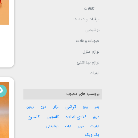
تنقلات
عرقیات و دانه ها
نوشیدنی
حبوبات و غلات
لوازم منزل
لوازم بهداشتی
لبنیات
برچسب های محبوب
ترشی
ترگل
دوغ
بدر
برنج
زیتون
غذای اماده
کنسرو
کامچین
عرق
لبنیات
نوشیدنی
مهیار
نبات
یک ویک