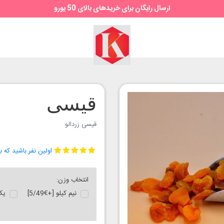
ارسال رایگان برای خریدهای بالای 50 یورو
سوپر
مارکت
کیمیا
قیسی
قیسی زردالو
اولین نفر باشید که ب
انتخاب وزن:
نیم کیلو [+€5/49]
یک 