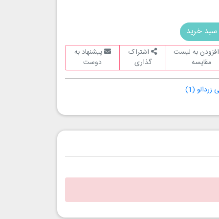
سبد خرید
فزودن به لیست
اشتراک
پیشنهاد به
مقایسه
گذاری
دوست
 زردالو
(1)